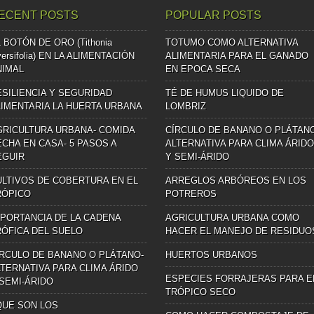
ECENT POSTS
POPULAR POSTS
 BOTÓN DE ORO (Tithonia
TOTUMO COMO ALTERNATIVA
versifolia) EN LA ALIMENTACIÓN
ALIMENTARIA PARA EL GANADO
NIMAL
EN EPOCA SECA
ESILIENCIA Y SEGURIDAD
TÉ DE HUMUS LIQUIDO DE
LIMENTARIA LA HUERTA URBANA
LOMBRIZ
GRICULTURA URBANA- COMIDA
CÍRCULO DE BANANO O PLÁTAN
ECHA EN CASA- 5 PASOS A
ALTERNATIVA PARA CLIMA ÁRIDO
EGUIR
Y SEMI-ÁRIDO
ULTIVOS DE COBERTURA EN EL
ARREGLOS ARBÓREOS EN LOS
RÓPICO
POTREROS
MPORTANCIA DE LA CADENA
AGRICULTURA URBANA COMO
RÓFICA DEL SUELO
HACER EL MANEJO DE RESIDUO
ÍRCULO DE BANANO O PLÁTANO-
HUERTOS URBANOS
LTERNATIVA PARA CLIMA ÁRIDO
ESPECIES FORRAJERAS PARA E
 SEMI-ÁRIDO
TRÓPICO SECO
QUE SON LOS