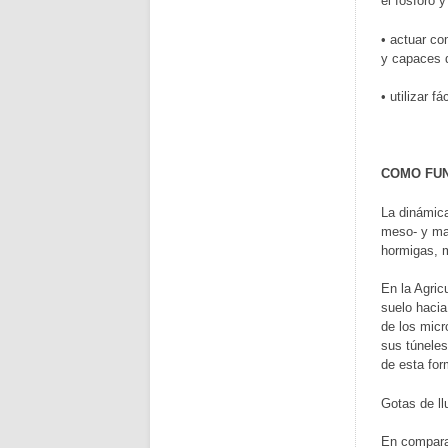
el fósforo y
• actuar co
y capaces 
• utilizar f
COMO FUN
La dinámica
meso- y mac
hormigas, m
En la Agric
suelo hacia
de los micr
sus túneles
de esta for
Gotas de ll
En compara