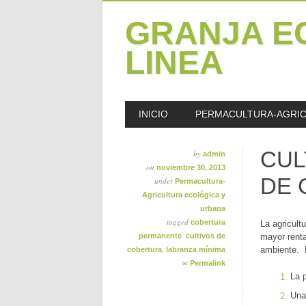
GRANJA E
LINEA
Skip
MAIN MENU
INICIO
PERMACULTURA-AGRIC
to
content
CUL
by
admin
on
noviembre 30, 2013
DE 
under
Permacultura-
Agricultura ecológica y
urbana
tagged
cobertura
La agricult
,
permanente
cultivos de
mayor renta
,
ambiente. L
cobertura
labranza mínima
∞
Permalink
La 
Una