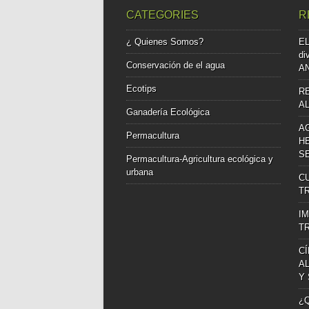
CATEGORIES
R
¿ Quienes Somos?
EL
di
Conservación de el agua
A
Ecotips
R
A
Ganadería Ecológica
A
Permacultura
H
S
Permacultura-Agricultura ecológica y
urbana
C
T
I
T
C
A
Y
¿