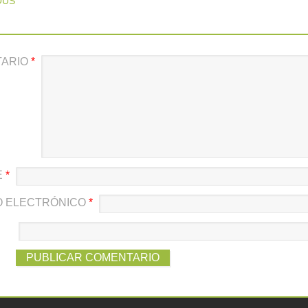
OUS
TARIO
*
E
*
 ELECTRÓNICO
*