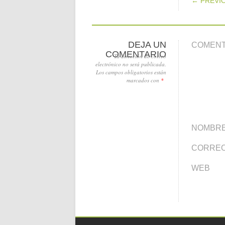
← PREVI
DEJA UN
COMEN
COMENTARIO
Tu dirección de correo
electrónico no será publicada.
Los campos obligatorios están
marcados con
*
NOMBR
CORREO
WEB