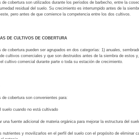
s de cobertura son utilizados durante los períodos de barbecho, entre la cose
 humedad residual del suelo. Su crecimiento es interrumpido antes de la siembr
este, pero antes de que comience la competencia entre los dos cultivos.
AS DE CULTIVOS DE COBERTURA
s de cobertura pueden ser agrupados en dos categorías: 1) anuales, sembrado
de cultivos comerciales y que son destruidos antes de la siembra de estos y
el cultivo comercial durante parte o toda su estación de crecimiento.
S
s de cobertura son convenientes para:
al suelo cuando no está cultivado
ar una fuente adicional de materia orgánica para mejorar la estructura del sue
los nutrientes y movilizarlos en el perfil del suelo con el propósito de elimina