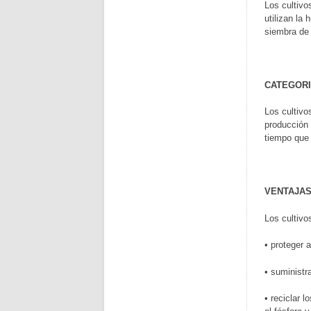
Los cultivo
utilizan la
siembra de 
CATEGORI
Los cultivo
producción 
tiempo que 
VENTAJA
Los cultivo
• proteger 
• suministr
• reciclar 