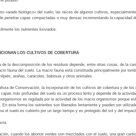
 el potasio
mo «arado biológico» del suelo; las raíces de algunos cultivos, especialmente
de penetrar capas compactadas o muy densas incrementando la capacidad de 
ácilmente los nutrientes lixiviados.
CIONAN LOS CULTIVOS DE COBERTURA
 de la descomposición de los residuos depende, entre otras cosas, de la ca
ro fauna del suelo. La macro fauna está constituida principalmente por lombri
ilpiés, arañas, caracoles, babosas y otros animales.
ultura de Conservación, la incorporación de los cultivos de cobertura y de los
 capas más profundas del suelo es un proceso lento y depende de la activid
oorganismos es regulada por la actividad de los macro organismos porque est
. En esta forma los nutrientes son liberados lentamente y pueden ser utilizado
ma el suelo es cubierto por un largo tiempo y es protegido del sol y del impac
uvia.
ción, cuando los abonos verdes son mezclados con el suelo, una gran canti