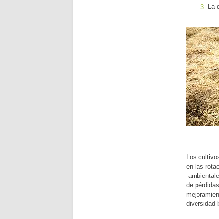
La 
Los cultivo
en las rota
ambientales
de pérdidas
mejoramient
diversidad 