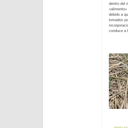
dentro del 
«alimento» 
debido a qu
tomados por
incorporaci
conduce a l
POS