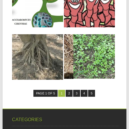
OS EFICIENTES O
EL
EFICACES?
LOMBRICULTIVO
El concepto de
En ocasiones vemos que las
Microorganismos Eficientes o
lombrices escapan del cultivo.
Eficaces (EM) fue
Las encontramos...
desarrollado por...
28.12.18
24.12.18
TOTUMO COMO
4 MÉTODOS DE
ALTERNATIVA
AUMENTAR LA
ALIMENTARIA
FERTILIDAD DEL
PARA EL GANADO
SUELO DE LA
EN EPOCA SECA
FINCA
CARACTERÍSTICAS DEL
Uno de los grandes
TOTUMO El totumo
problemas que encontramos
(Crescentia cujete) es un
en la agricultura moderna...
arbusto que...
PAGE 1 OF 5
1
2
3
4
5
CATEGORIES