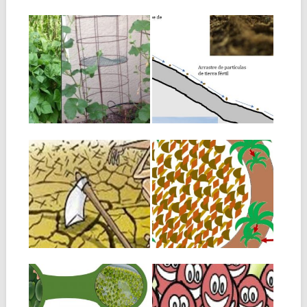
climático, debemos buscar...
15.11.20
29.10.20
AGRICULTURA
CULTIVOS DE
URBANA- COMIDA
COBERTURA EN
HECHA EN CASA-
EL TRÓPICO
5 PASOS A SEGUIR
Los cultivos de cobertura son
cultivos que se siembran, no
Con los precios de los
tanto...
alimentos frescos subiendo
todos los días,...
18.10.20
22.02.19
IMPORTANCIA DE
CÍRCULO DE
LA CADENA
BANANO O
TRÓFICA DEL
PLÁTANO-
SUELO
ALTERNATIVA
PARA CLIMA
La cadena trófica del suelo
ÁRIDO Y SEMI-
está compuesta por millones
de organismos,...
ÁRIDO
El círculo de banano o de
plátano es una técnica de...
03.01.19
31.12.18
¿QUE SON LOS
LOMBRICULTRUA-
MICROORGANISM
PROBLEMAS EN