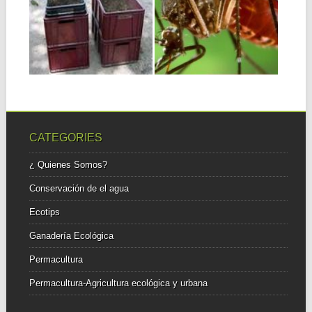
ORGÁNICOS
NATURALES DE
SÓLIDOS II
MOSQUITOS
VERMICOMPUEST
Estas recetas de
O (PARTE II)
preparación de repelentes
naturales...
ESTABLECIMIENTO Y
MANEJO DEL CULTIVO DE
LOMBRICES Establecimiento
del Cultivo de...
CATEGORIES
¿ Quienes Somos?
Conservación de el agua
Ecotips
Ganadería Ecológica
Permacultura
Permacultura-Agricultura ecológica y urbana