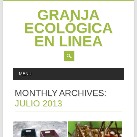
GRANJA
ECOLÓGICA
EN LINEA
Skip
MAIN MENU
MENU
to
content
MONTHLY ARCHIVES:
JULIO 2013
16.07.13
02.07.13
ABONOS
REPELENTES