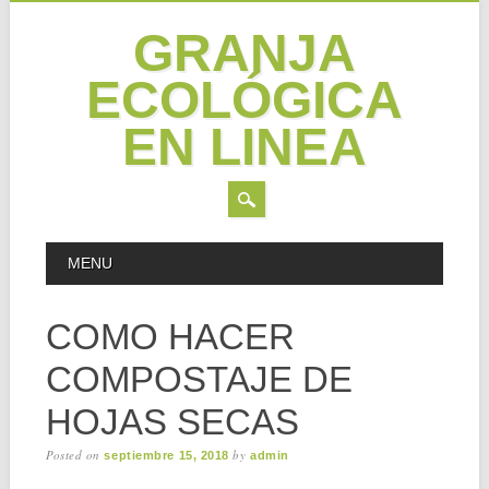
GRANJA
ECOLÓGICA
EN LINEA
Skip
MAIN MENU
MENU
to
content
COMO HACER
COMPOSTAJE DE
HOJAS SECAS
Posted on
by
septiembre 15, 2018
admin