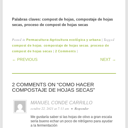
Palabras claves: compost de hojas, compostaje de hojas
secas, proceso de compost de hojas secas
Posted in
|
Tagged
Permacultura-Agricultura ecológica y urbana
,
,
compost de hojas
compostaje de hojas secas
proceso de
|
|
compost de hojas secas
2 Comments
POST NAVIGATION
← PREVIOUS
NEXT →
2 COMMENTS ON “
COMO HACER
COMPOSTAJE DE HOJAS SECAS
”
MANUEL CONDE CARRILLO
octubre 22, 2021 at 7:11 am
•
Responder
Me gustaría saber si las hojas de olivo a gran escala
sería bueno echar un poco de nitrógeno para ayudar
a la fermentación