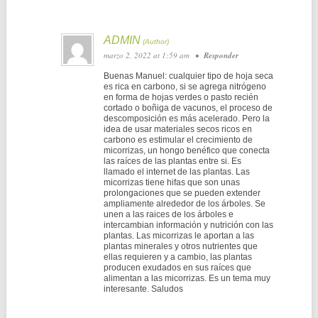
ADMIN
marzo 2, 2022 at 1:59 am
•
Responder
Buenas Manuel: cualquier tipo de hoja seca
es rica en carbono, si se agrega nitrógeno
en forma de hojas verdes o pasto recién
cortado o boñiga de vacunos, el proceso de
descomposición es más acelerado. Pero la
idea de usar materiales secos ricos en
carbono es estimular el crecimiento de
micorrizas, un hongo benéfico que conecta
las raíces de las plantas entre si. Es
llamado el internet de las plantas. Las
micorrizas tiene hifas que son unas
prolongaciones que se pueden extender
ampliamente alrededor de los árboles. Se
unen a las raices de los árboles e
intercambian información y nutrición con las
plantas. Las micorrizas le aportan a las
plantas minerales y otros nutrientes que
ellas requieren y a cambio, las plantas
producen exudados en sus raíces que
alimentan a las micorrizas. Es un tema muy
interesante. Saludos