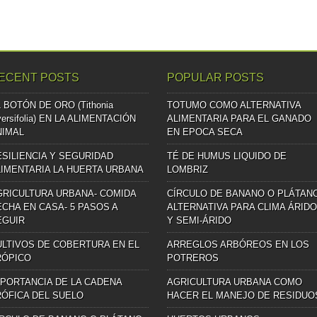
ECENT POSTS
POPULAR POSTS
 BOTÓN DE ORO (Tithonia
TOTUMO COMO ALTERNATIVA
versifolia) EN LA ALIMENTACIÓN
ALIMENTARIA PARA EL GANADO
NIMAL
EN EPOCA SECA
ESILIENCIA Y SEGURIDAD
TÉ DE HUMUS LIQUIDO DE
LIMENTARIA LA HUERTA URBANA
LOMBRIZ
GRICULTURA URBANA- COMIDA
CÍRCULO DE BANANO O PLÁTAN
ECHA EN CASA- 5 PASOS A
ALTERNATIVA PARA CLIMA ÁRIDO
EGUIR
Y SEMI-ÁRIDO
ULTIVOS DE COBERTURA EN EL
ARREGLOS ARBÓREOS EN LOS
RÓPICO
POTREROS
MPORTANCIA DE LA CADENA
AGRICULTURA URBANA COMO
RÓFICA DEL SUELO
HACER EL MANEJO DE RESIDUO