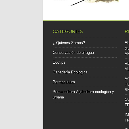
CATEGORIES
R
¿ Quienes Somos?
EL
di
Conservación de el agua
A
Ecotips
R
A
Ganadería Ecológica
A
Permacultura
H
S
Permacultura-Agricultura ecológica y
urbana
C
T
I
T