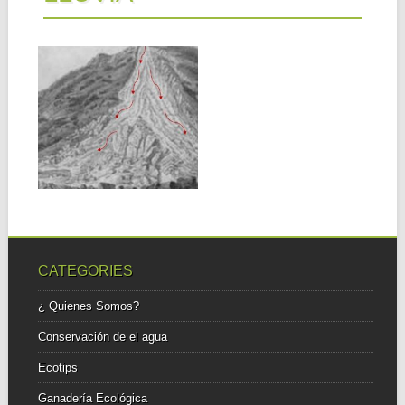
11.12.18
COSECHA DE
AGUA DE LLUVIA
EN EL BOSQUE
SECO TROPICAL
Aunque la cosecha de agua
de lluvia ha sido
implementada...
CATEGORIES
¿ Quienes Somos?
Conservación de el agua
Ecotips
Ganadería Ecológica